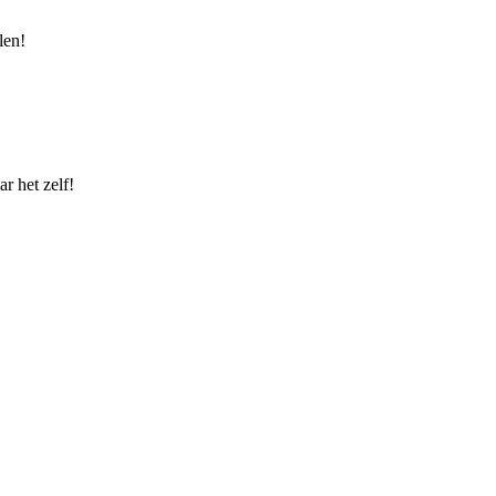
len!
r het zelf!