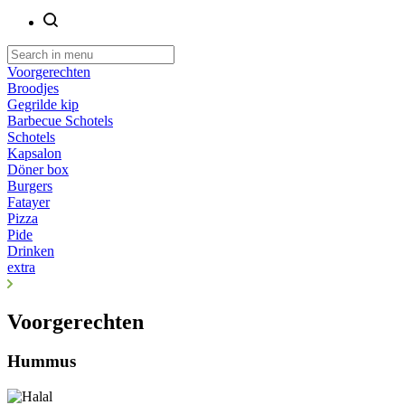
Voorgerechten
Broodjes
Gegrilde kip
Barbecue Schotels
Schotels
Kapsalon
Döner box
Burgers
Fatayer
Pizza
Pide
Drinken
extra
Voorgerechten
Hummus